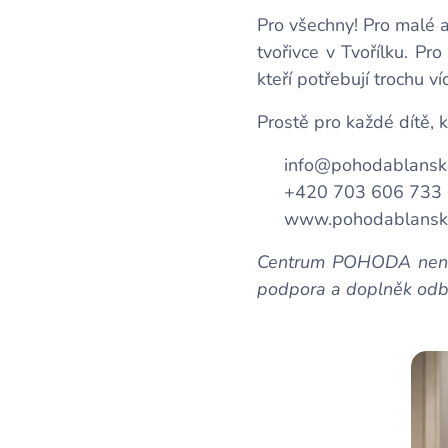
Pro všechny! Pro malé an
tvořivce v Tvořílku. Pr
kteří potřebují trochu ví
Prostě pro každé dítě,
📧 info@pohodablansk
📞 +420 703 606 733
🔗 www.pohodablansk
Centrum POHODA není t
podpora a doplněk odbor