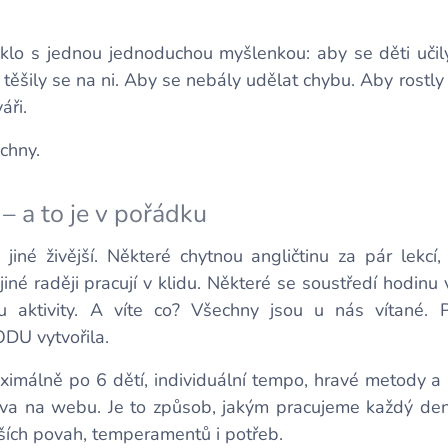
o s jednou jednoduchou myšlenkou: aby se děti učily 
 těšily se na ni. Aby se nebály udělat chybu. Aby ros
áři.
echny.
 – a to je v pořádku
, jiné živější. Některé chytnou angličtinu za pár lekcí, 
jiné raději pracují v klidu. Některé se soustředí hodinu 
 aktivity. A víte co? Všechny jsou u nás vítané. 
DU vytvořila.
imálně po 6 dětí, individuální tempo, hravé metody a
ova na webu. Je to způsob, jakým pracujeme každý de
ějších povah, temperamentů i potřeb.