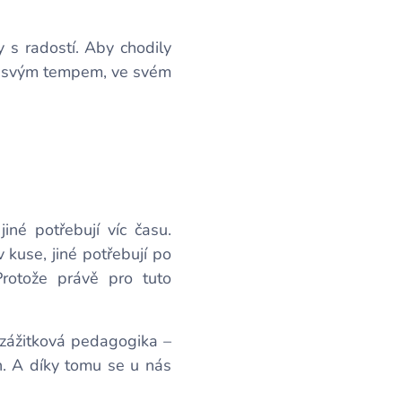
s radostí. Aby chodily
tly svým tempem, ve svém
jiné potřebují víc času.
v kuse, jiné potřebují po
Protože právě pro tuto
 zážitková pedagogika –
n. A díky tomu se u nás