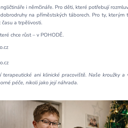
gličtináře i němčináře. Pro děti, které potřebují rozmlu
o dobrodruhy na příměstských táborech. Pro ty, kterým to
c času a trpělivosti.
 které chce růst – v POHODĚ. 💛
o.cz
o.cz
erapeutické ani klinické pracoviště. Naše kroužky a 
né péče, nikoli jako její náhrada.