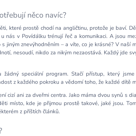
potřebují něco navíc?
ti, které prostě chodí na angličtinu, protože je baví. Dět
ré u nás v Povídálku trénují řeč a komunikaci. A jsou me
 s jiným znevýhodněním – a víte, co je krásné? V naší 
dnotí, nesoudí, nikdo za nikým nezaostává. Každý jde 
žádný speciální program. Stačí přístup, který jsme 
radost z každého pokroku a vědomí toho, že každé dítě m
í cizí ani za dveřmi centra. Jako máma dvou synů s di
 děti místo, kde je přijmou prostě takové, jaké jsou. 
kterém z příštích článků.
?