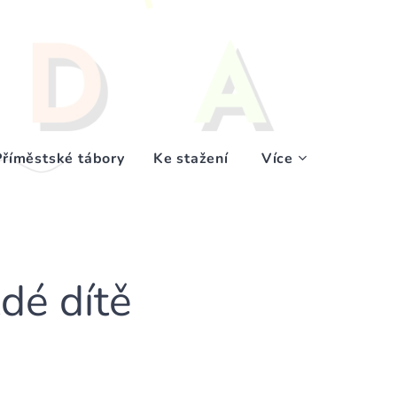
Příměstské tábory
Ke stažení
Více
dé dítě