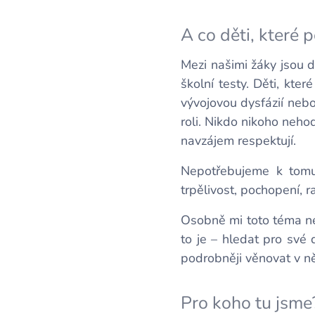
A co děti, které 
Mezi našimi žáky jsou dě
školní testy. Děti, kte
vývojovou dysfázií nebo
roli. Nikdo nikoho neho
navzájem respektují.
Nepotřebujeme k tomu 
trpělivost, pochopení, 
Osobně mi toto téma nen
to je – hledat pro své
podrobněji věnovat v ně
Pro koho tu jsme