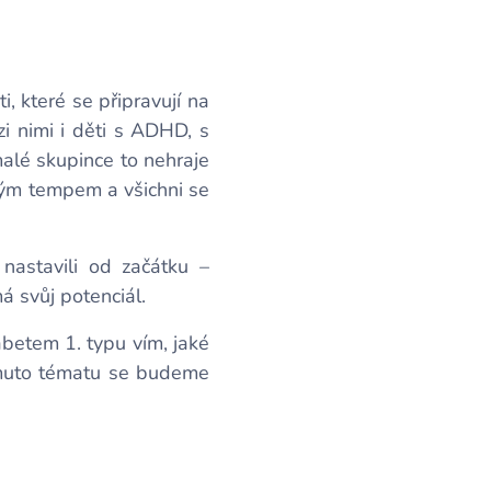
i, které se připravují na
zi nimi i děti s ADHD, s
malé skupince to nehraje
svým tempem a všichni se
nastavili od začátku –
á svůj potenciál.
abetem 1. typu vím, jaké
Tomuto tématu se budeme