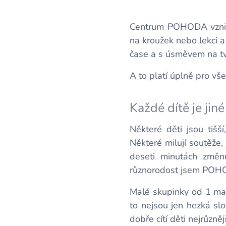
Centrum POHODA vznikl
na kroužek nebo lekci a
čase a s úsměvem na tv
A to platí úplně pro vš
Každé dítě je jiné
Některé děti jsou tišší
Některé milují soutěže, 
deseti minutách změnu
různorodost jsem POHO
Malé skupinky od 1 max
to nejsou jen hezká sl
dobře cítí děti nejrůzn