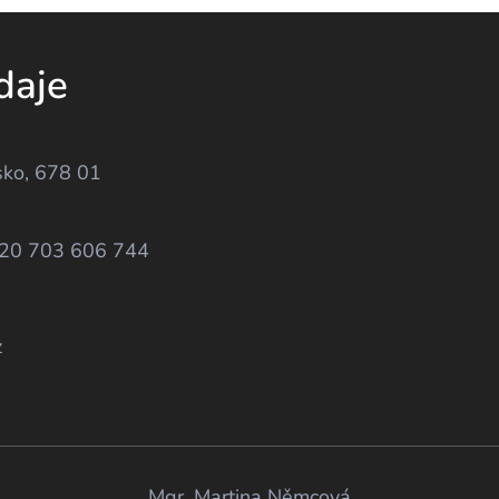
daje
sko, 678 01
420 703 606 744
z
Mgr. Martina Němcová