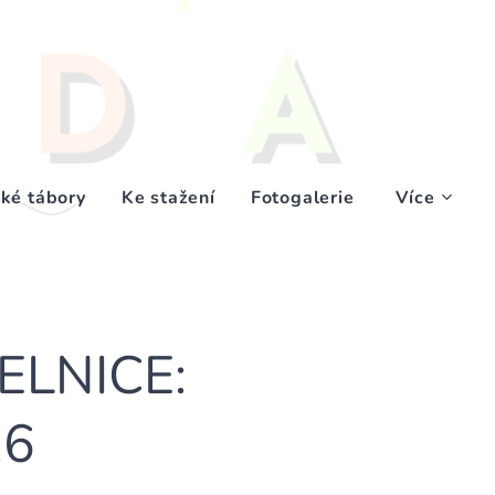
ké tábory
Ke stažení
Fotogalerie
Více
ELNICE:
26