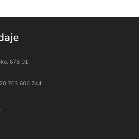
daje
sko, 678 01
420 703 606 744
z