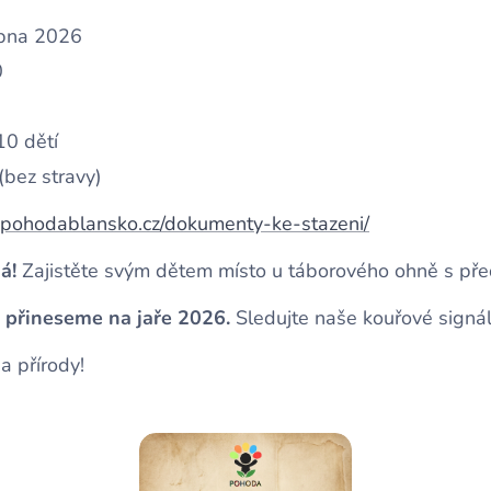
rpna 2026
0
0 dětí
bez stravy)
.pohodablansko.cz/dokumenty-ke-stazeni/
á!
Zajistěte svým dětem místo u táborového ohně s pře
 přineseme na jaře 2026.
Sledujte naše kouřové signál
ha přírody! 🦅🌲