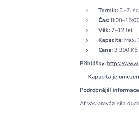
Termín:
3.–7. s
Čas:
8:00–15:0
Věk:
7–12 let
Kapacita:
Max. 1
Cena:
3 300 Kč (
Přihlášky:
https://www
⚠️
Kapacita je omezen
Podrobnější informace
Ať vás provází síla duc