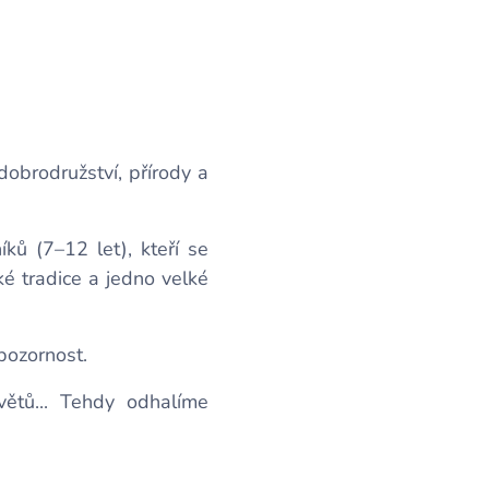
dobrodružství, přírody a
ů (7–12 let), kteří se
ké tradice a jedno velké
 pozornost.
ětů... Tehdy odhalíme