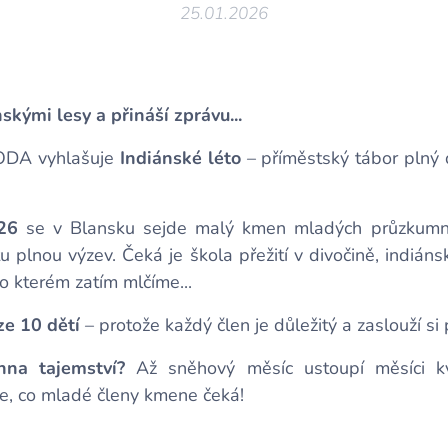
25.01.2026
skými lesy a přináší zprávu...
ODA vyhlašuje
Indiánské léto
– příměstský tábor plný 
26
se v Blansku sejde malý kmen mladých průzkumník
u plnou výzev. Čeká je škola přežití v divočině, indiáns
o kterém zatím mlčíme...
ze 10 dětí
– protože každý člen je důležitý a zaslouží si
hna tajemství?
Až sněhový měsíc ustoupí měsíci kv
e, co mladé členy kmene čeká!