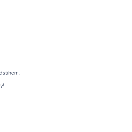
dstihem.
y! 🔥