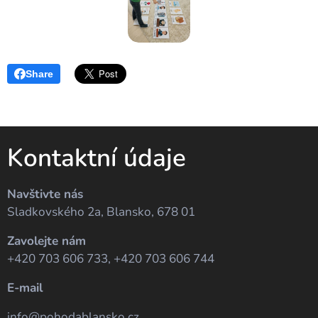
Share
Kontaktní údaje
Navštivte nás
Sladkovského 2a, Blansko, 678 01
Zavolejte nám
+420 703 606 733, +420 703 606 744
E-mail
info@pohodablansko.cz