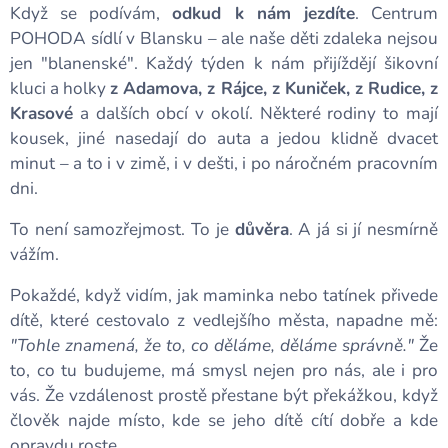
Když se podívám,
odkud k nám jezdíte
. Centrum
POHODA sídlí v Blansku – ale naše děti zdaleka nejsou
jen "blanenské". Každý týden k nám přijíždějí šikovní
kluci a holky
z Adamova, z Rájce, z Kuniček, z Rudice, z
Krasové
a dalších obcí v okolí. Některé rodiny to mají
kousek, jiné nasedají do auta a jedou klidně dvacet
minut – a to i v zimě, i v dešti, i po náročném pracovním
dni.
To není samozřejmost. To je
důvěra
. A já si jí nesmírně
vážím.
Pokaždé, když vidím, jak maminka nebo tatínek přivede
dítě, které cestovalo z vedlejšího města, napadne mě:
"Tohle znamená, že to, co děláme, děláme správně."
Že
to, co tu budujeme, má smysl nejen pro nás, ale i pro
vás. Že vzdálenost prostě přestane být překážkou, když
člověk najde místo, kde se jeho dítě cítí dobře a kde
opravdu roste.