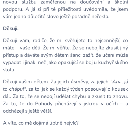
novou službu zaměřenou na doučování a školní
podporu. A já si při té příležitosti uvědomila, že jsem
vám jedno důležité slovo ještě pořádně neřekla.
Děkuji.
🙏
Děkuji vám, rodiče, že mi svěřujete to nejcennější, co
máte – vaše děti. Že mi věříte. Že se nebojíte zkusit jiný
přístup a dáváte svým dětem šanci zažít, že učení může
vypadat i jinak, než jako opakující se boj u kuchyňského
stolu.
Děkuji vašim dětem. Za jejich úsměvy, za jejich
"Aha, já
to chápu!"
, za to, jak se každý týden posouvají o kousek
dál. Za to, že se nebojí udělat chybu a zkusit to znovu.
Za to, že do Pohody přicházejí s jiskrou v očích – a
odcházejí s ještě větší.
A víte, co mě dojímá úplně nejvíc?