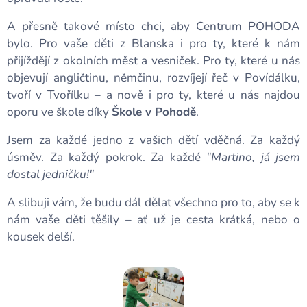
A přesně takové místo chci, aby Centrum POHODA
bylo. Pro vaše děti z Blanska i pro ty, které k nám
přijíždějí z okolních měst a vesniček. Pro ty, které u nás
objevují angličtinu, němčinu, rozvíjejí řeč v Povídálku,
tvoří v Tvořílku – a nově i pro ty, které u nás najdou
oporu ve škole díky
Škole v Pohodě
.
Jsem za každé jedno z vašich dětí vděčná. Za každý
úsměv. Za každý pokrok. Za každé
"Martino, já jsem
dostal jedničku!"
🌟
A slibuji vám, že budu dál dělat všechno pro to, aby se k
nám vaše děti těšily – ať už je cesta krátká, nebo o
kousek delší. ❤️